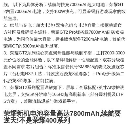
舰。 以下为具体分析：续航与快充7000mAh超大电池：荣耀GT
2内置7000mAh电池，支持100W快充，可显著缓解游戏玩家的续
航焦虑。
2、续航与充电：超大电池+双快充组合 电池容量：根据荣耀官
方社区及数码博主爆料，荣耀GT2 Pro版搭载7800mAh硅碳负极
电池，为同价位最大容量，标准版也配备7200mAh电池，较前代
荣耀GT的5300mAh提升显著。
3、荣耀GT2系列核心亮点聚焦性能与续航平衡，主打2000-3000
元价位段的全能体验，以下是详细解析：性能配置：双芯分级覆
盖不同需求 芯片组合：标准版搭载代号SM8845的骁龙次旗舰芯
片（台积电N3P工艺，能效接近骁龙8至尊版）；Pro版升级第二
代骁龙8至尊版，性能拉满。
4、荣耀GT2系列配置详解如下：屏幕：全系标配7英寸AI绿护眼
电竞屏，支持5K分辨率与165Hz超高刷新率（部分爆料提及LTP
S方案），兼顾流畅观感与游戏跟手性。
荣耀新机电池容量高达7800mAh,续航要
逆天!不是荣耀400系列