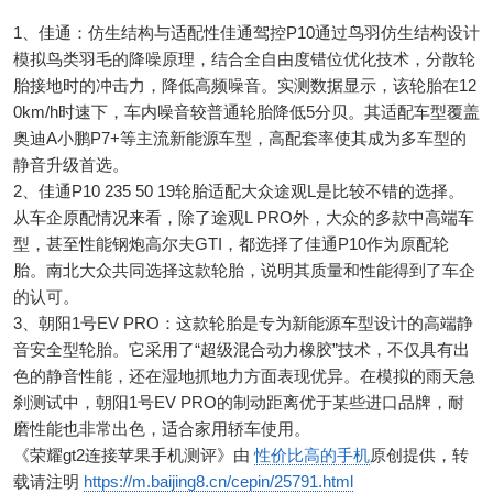
1、佳通：仿生结构与适配性佳通驾控P10通过鸟羽仿生结构设计
模拟鸟类羽毛的降噪原理，结合全自由度错位优化技术，分散轮
胎接地时的冲击力，降低高频噪音。实测数据显示，该轮胎在12
0km/h时速下，车内噪音较普通轮胎降低5分贝。其适配车型覆盖
奥迪A小鹏P7+等主流新能源车型，高配套率使其成为多车型的
静音升级首选。
2、佳通P10 235 50 19轮胎适配大众途观L是比较不错的选择。
从车企原配情况来看，除了途观L PRO外，大众的多款中高端车
型，甚至性能钢炮高尔夫GTI，都选择了佳通P10作为原配轮
胎。南北大众共同选择这款轮胎，说明其质量和性能得到了车企
的认可。
3、朝阳1号EV PRO：这款轮胎是专为新能源车型设计的高端静
音安全型轮胎。它采用了“超级混合动力橡胶”技术，不仅具有出
色的静音性能，还在湿地抓地力方面表现优异。在模拟的雨天急
刹测试中，朝阳1号EV PRO的制动距离优于某些进口品牌，耐
磨性能也非常出色，适合家用轿车使用。
《荣耀gt2连接苹果手机测评》由
性价比高的手机
原创提供，转
载请注明
https://m.baijing8.cn/cepin/25791.html