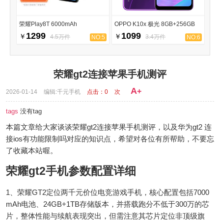
荣耀Play8T 6000mAh
OPPO K10x 极光 8GB+256GB
1299
1099
￥
￥
4.5万件
3.4万件
NO:5
NO:6
荣耀gt2连接苹果手机测评
A
+
2026-01-14
编辑:千元手机
点击：
0
次
tags
没有tag
本篇文章给大家谈谈荣耀gt2连接苹果手机测评，以及华为gt2 连
接ios有功能限制吗对应的知识点，希望对各位有所帮助，不要忘
了收藏本站喔。
荣耀gt2手机参数配置详细
1、荣耀GT2定位两千元价位电竞游戏手机，核心配置包括7000
mAh电池、24GB+1TB存储版本，并搭载跑分不低于300万的芯
片，整体性能与续航表现突出，但需注意其芯片定位非顶级旗