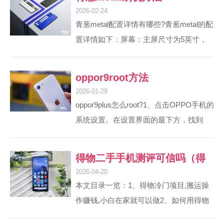
2026-02-24
青葱metal配置详情有哪些?青葱metal的配
置详情如下：屏幕：主屏尺寸为5英寸，
分辨率为1920x1080，ppi达到401，提供
清晰的视觉体验。机身尺寸与重量：机身
oppor9root方法
尺寸为150x76x55mm，具体重量信息未
2026-01-29
提及，但描述为轻巧便携。摄像头：前置
oppor9plus怎么root?1、点击OPPO手机的
摄像头为800万像素，后置摄像头为1300
系统设置。在设置界面的最下方，找到
万像素，满足日常拍照需求。网络支持：
OPPO手机系统信息。进入到手机信息
支持双4G，兼容移动和联通网络。在外观
中，选择系统版本号，对此猛击数次，提
得物二手手机测评可信吗（得
上，青葱metal采用一体金属机身...
示进入开发者模式。然后在设置界面中找
2026-04-20
物二手手机怎么样）
到开发者选项。进入开发者，选择USB调
本文目录一览：1、得物冷门项目,搬运操
试。打开手机USB调试开关。将手机和电
作赚钱,小白在家就可以做2、如何用得物
脑连接起来，运行手机第三方root工具，
app月入过万3、得物怎么卖东西优惠4、