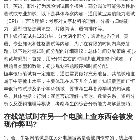
识、英语、职业行为风险测试四个模块，部分岗位可能涉及性格
测试或专业加试。以下是具体考察内容：通用就业素质能力测试
（EPI）：言语理解：考察对文字材料的理解、分析与归纳能
力，题型包括选词填空、片段阅读、语句排序等。
恒丰银行笔试共120分钟，分为两个部分，通常包括行测、英
语、专业知识和性格测试等内容。为了在有限的时间内高效答
题，以下是对笔试时间分配的详细建议：总体时间分配策略 初步
浏览与规划：首先，用5分钟左右的时间快速浏览整个试卷，了
解题目类型和数量，初步规划答题顺序和时间分配。
恒丰银行笔试有一定难度，通过需要做好充分准备。其笔试难度
属于中等偏上水平，主要体现在以下几个方面：知识覆盖面广恒
丰银行笔试涉及多个学科领域，要求考生具备跨学科的知识储
备。具体包括：行测：涵盖言语理解与表达、数量关系、资料分
析以及逻辑推理等模块，考察考生的综合分析能力与解题技巧。
在线笔试时在另一个电脑上查东西会被发
现作弊吗?
1、会。牛客网笔试是在另外电脑搜索是会被判作弊的，线上考