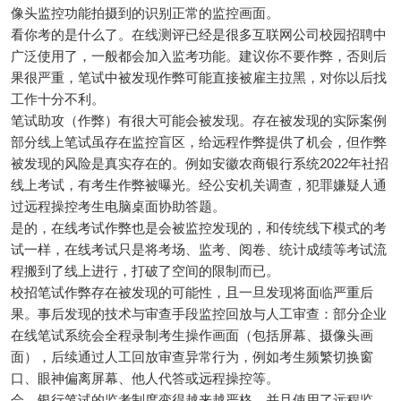
像头监控功能拍摄到的识别正常的监控画面。
看你考的是什么了。在线测评已经是很多互联网公司校园招聘中
广泛使用了，一般都会加入监考功能。建议你不要作弊，否则后
果很严重，笔试中被发现作弊可能直接被雇主拉黑，对你以后找
工作十分不利。
笔试助攻（作弊）有很大可能会被发现。存在被发现的实际案例
部分线上笔试虽存在监控盲区，给远程作弊提供了机会，但作弊
被发现的风险是真实存在的。例如安徽农商银行系统2022年社招
线上考试，有考生作弊被曝光。经公安机关调查，犯罪嫌疑人通
过远程操控考生电脑桌面协助答题。
是的，在线考试作弊也是会被监控发现的，和传统线下模式的考
试一样，在线考试只是将考场、监考、阅卷、统计成绩等考试流
程搬到了线上进行，打破了空间的限制而已。
校招笔试作弊存在被发现的可能性，且一旦发现将面临严重后
果。事后发现的技术与审查手段监控回放与人工审查：部分企业
在线笔试系统会全程录制考生操作画面（包括屏幕、摄像头画
面），后续通过人工回放审查异常行为，例如考生频繁切换窗
口、眼神偏离屏幕、他人代答或远程操控等。
会。银行笔试的监考制度变得越来越严格，并且使用了远程监