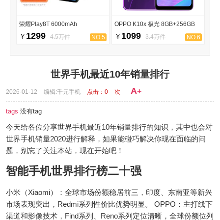
荣耀Play8T 6000mAh
OPPO K10x 极光 8GB+256GB
1299
1099
￥
￥
4.5万件
3.4万件
NO:5
NO:6
世界手机最近10年销量排行
A
+
2026-01-12
编辑:千元手机
点击：
0
次
tags
没有tag
今天给各位分享世界手机最近10年销量排行的知识，其中也会对
世界手机销量2020进行解释，如果能碰巧解决你现在面临的问
题，别忘了关注本站，现在开始吧！
智能手机世界排行榜二十强
小米（Xiaomi）：全球市场份额稳居前三，印度、东南亚等新兴
市场表现突出，Redmi系列性价比优势明显。 OPPO：主打线下
渠道和影像技术，Find系列、Reno系列定位清晰，全球份额位列