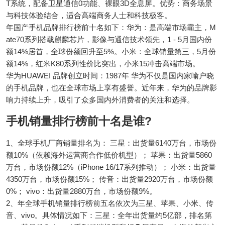
T系统，配备卫星通信0功能、裸眼3D全息屏。优势：商务场景
与科技体验结合，适合高端商务人士和科技极客。
年国产手机品牌排行榜前十名如下：华为：是高端市场霸主，M
ate70系列搭载麒麟芯片，影像与通信技术领先，1 - 5月国内份
额14%居首，全球份额回升至5%。小米：全球销量第三，5月份
额14%，红米K80系列性价比突出，小米15冲击高端市场。
华为HUAWEI 品牌创立时间：1987年 华为不仅是国内家喻户晓
的手机品牌，也在全球市场上享有盛誉。近年来，华为的品牌影
响力持续上升，吸引了众多国内外消费者的关注和选择。
手机销量排行榜前十名是谁?
1、全球手机厂商销量排名为： 三星：出货量6140万台，市场份
额10%（依赖海外运营商合作低价机型）； 苹果：出货量5860
万台，市场份额12%（iPhone 16/17系列推动）； 小米：出货量
4350万台，市场份额15%； 传音：出货量2920万台，市场份额
0%； vivo：出货量2880万台，市场份额9%。
2、年全球手机销量排行榜前五名依次为三星、苹果、小米、传
音、vivo。具体情况如下：三星：全年出货量约5亿部，排名第