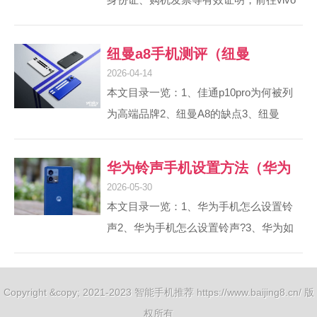
4000万。2、年1月国内最火的手机品牌是
服务中心解密手机。vivo服务中心地址可
华为，紧随其后的是苹果、OPPO（含子
以通过vivo官方网站的服务网点查询功
纽曼a8手机测评（纽曼
品牌）、vivo（含iQOO）、小米，市场
能，选择所在的省市进行查询。使用vivo
2026-04-14
份...
8+128）
账号的安全问题重置锁屏密码：同样是在
本文目录一览：1、佳通p10pro为何被列
锁屏界面连续输入多次错误密码（至少五
为高端品牌2、纽曼A8的缺点3、纽曼
次），手机会自动锁定。点击“忘记密
A8HD(4GB)重要参数4、纽曼a8基本参数
码”，然后输入vivo账号的安全问题的答
5、纽曼a8的介绍佳通p10pro为何被列为
华为铃声手机设置方法（华为
案。2、如果vivo x9s plus手机忘记密...
高端品牌1、佳通P10 235 50 19轮胎适配
2026-05-30
铃声手机设置方法图解）
大众途观L是比较不错的选择。从车企原
本文目录一览：1、华为手机怎么设置铃
配情况来看，除了途观L PRO外，大众的
声2、华为手机怎么设置铃声?3、华为如
多款中高端车型，甚至性能钢炮高尔夫
何设置手机铃声4、华为手机无法设置本
GTI，都选择了佳通P10作为原配轮胎。南
地音乐作为铃声5、华为怎么设置手机铃
北大众共同选择这款轮胎，说明其...
声6、华为手机如何设置声音与铃声华为
Copyright &copy; 2021-2023 智能手机推荐 https://www.baijing8.cn/ 版
手机怎么设置铃声点击桌面上的【设
权所有