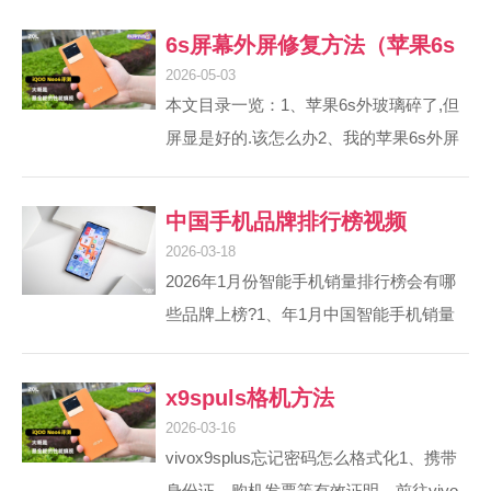
6s屏幕外屏修复方法（苹果6s
2026-05-03
外屏幕）
本文目录一览：1、苹果6s外玻璃碎了,但
屏显是好的.该怎么办2、我的苹果6s外屏
摔坏了,可以只换外屏吧,但是我怕手机维
修店的人把我的...3、贵阳苹果6s外屏玻璃
中国手机品牌排行榜视频
屏幕总成坏了怎么办?4、有大神知道苹果
2026-03-18
6s屏幕的外屏碎了,去售后维修大概要多少
2026年1月份智能手机销量排行榜会有哪
钱吗5、iphone6s屏幕碎了怎么办6、苹果
些品牌上榜?1、年1月中国智能手机销量
6s怎么换手机外屏玻璃苹果6s外玻璃碎了,
排行榜前六名品牌为：华为、苹果、
但屏显是好的.该怎么办1、第一种可以单
OPPO、vivo、小米、荣耀。 华为 市场份
x9spuls格机方法
独更换外屏，无需换整屏，一般是20...
额16%，销量430万台，主要依赖麒麟芯
2026-03-16
片供应恢复及Mate 80系列热销，75%机型
vivox9splus忘记密码怎么格式化1、携带
搭载纯血鸿蒙系统，鸿蒙生态用户突破
身份证、购机发票等有效证明，前往vivo