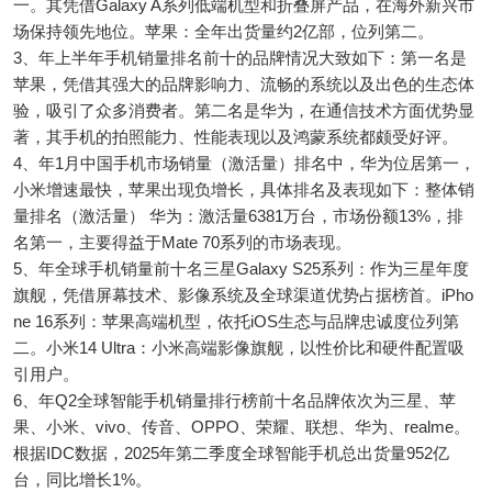
一。其凭借Galaxy A系列低端机型和折叠屏产品，在海外新兴市
场保持领先地位。苹果：全年出货量约2亿部，位列第二。
3、年上半年手机销量排名前十的品牌情况大致如下：第一名是
苹果，凭借其强大的品牌影响力、流畅的系统以及出色的生态体
验，吸引了众多消费者。第二名是华为，在通信技术方面优势显
著，其手机的拍照能力、性能表现以及鸿蒙系统都颇受好评。
4、年1月中国手机市场销量（激活量）排名中，华为位居第一，
小米增速最快，苹果出现负增长，具体排名及表现如下：整体销
量排名（激活量） 华为：激活量6381万台，市场份额13%，排
名第一，主要得益于Mate 70系列的市场表现。
5、年全球手机销量前十名三星Galaxy S25系列：作为三星年度
旗舰，凭借屏幕技术、影像系统及全球渠道优势占据榜首。iPho
ne 16系列：苹果高端机型，依托iOS生态与品牌忠诚度位列第
二。小米14 Ultra：小米高端影像旗舰，以性价比和硬件配置吸
引用户。
6、年Q2全球智能手机销量排行榜前十名品牌依次为三星、苹
果、小米、vivo、传音、OPPO、荣耀、联想、华为、realme。
根据IDC数据，2025年第二季度全球智能手机总出货量952亿
台，同比增长1%。