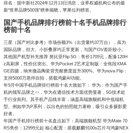
排名：据中新社2024年12月13日消息，业界权威机构公布的最
新“世界品牌500强”榜单揭晓，苹果位列榜首。
国产手机品牌排行榜前十名手机品牌排行
榜前十名
三星（国产对比参考）市场份额3%（出货量约37万台），虽为
国际品牌，但大、小折叠屏均正常更新，与国产OV差距较小。
其他国产机型补充推荐 努比亚Flip 5G：售价1709元，配备120H
z高刷屏，性价比突出。华为Pocket 2艺术定制版：全焦段XMA
GE四摄，纳米微晶陶瓷背壳耐磨度提升300%。华为nova Flip：
支持5000万悬停自拍，搭载鸿蒙AI功能。
年9月中国手机品牌排行榜前十名大致如下： 华为：作为国产手
机的领军品牌之一，华为在通信技术方面优势显著，5G技术处
于行业前列。其手机产品线丰富，涵盖高端旗舰机和中低端机
型。例如华为P系列，以出色的拍照能力著称，吸引众多摄影爱
好者。
年国产手机排行榜前十名盘点如下：高端旗舰机型 华为Mate 70
RS售价：12999元起 核心配置：搭载麒麟9100s芯片与鸿蒙NEX